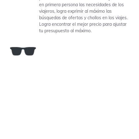
en primera persona las necesidades de los
viajeros, logra exprimir al máximo las
búsquedas de ofertas y chollos en los viajes.
Logra encontrar el mejor precio para ajustar
tu presupuesto al máximo.
¡Relájate!
Descansa y déjanos hacer el
trabajo duro por ti. Regístrate
para recibir nuestras últimas
ofertas directamente en tu