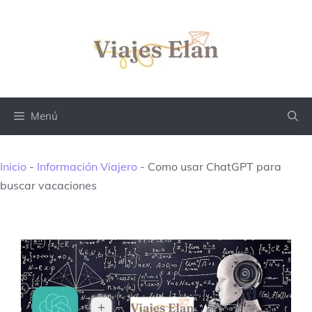
Saltar
al
contenido
Menú
Inicio
-
Información Viajero
-
Como usar ChatGPT para
buscar vacaciones