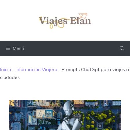
Saltar
al
contenido
Menú
Inicio
-
Información Viajero
-
Prompts ChatGpt para viajes a
ciudades