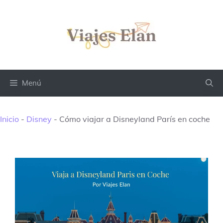
Saltar
al
contenido
Menú
Inicio
-
Disney
-
Cómo viajar a Disneyland París en coche