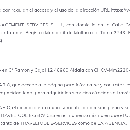
dican regulan el acceso y el uso de la dirección URL https:/
ENT SERVICES S.L.U., con domicilio en la Calle Galile
rita en el Registro Mercantil de Mallorca al Tomo 2743, Fo
).
cilio en C/ Ramón y Cajal 12 46960 Aldaia con CI. CV-Mm22
UARIO, que accede a la página para informarse y contratar lo
pacidad legal para adquirir los servicios ofrecidos a trav
SUARIO, el mismo acepta expresamente la adhesión plena y si
or TRAVELTOOL E-SERVICES en el momento mismo en que el 
idad tanto de TRAVELTOOL E-SERVICES como de LA AGENCIA.