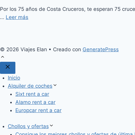
Por los 75 años de Costa Cruceros, te esperan 75 cruce
…
Leer más
© 2026 Viajes Elan
• Creado con
GeneratePress
Cerrar
Inicio
Alquiler de coches
Sixt rent a car
Alamo rent a car
Europcar rent a car
Chollos y ofertas
Consigue los mejores chollos y ofertas de última 