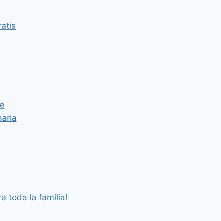
atis
e
aria
a toda la familia!