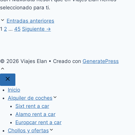
seleccionado para ti.
Entradas anteriores
Página
Página
Página
1
2
…
45
Siguiente
→
© 2026 Viajes Elan
• Creado con
GeneratePress
Cerrar
Inicio
Alquiler de coches
Sixt rent a car
Alamo rent a car
Europcar rent a car
Chollos y ofertas