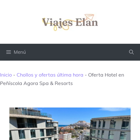
Saltar
al
contenido
Menú
Inicio
-
Chollos y ofertas última hora
-
Oferta Hotel en
Peñíscola Agora Spa & Resorts