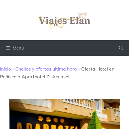
Saltar
al
contenido
Menú
Inicio
-
Chollos y ofertas última hora
-
Oferta Hotel en
Peñíscola Aparthotel Zt Acuasol