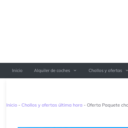
Saltar
al
contenido
Inicio
Alquiler de coches
Chollos y ofertas
Inicio
-
Chollos y ofertas última hora
-
Oferta Paquete cho