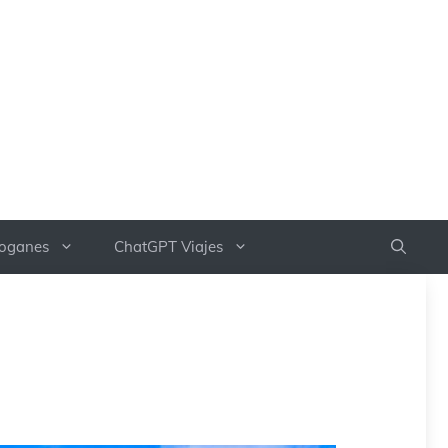
boganes
ChatGPT Viajes