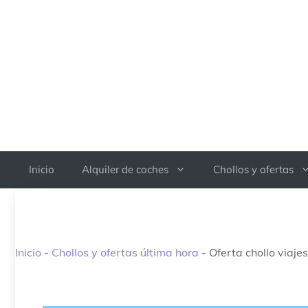
Saltar
al
contenido
Inicio
Alquiler de coches
Chollos y ofertas
Inicio
-
Chollos y ofertas última hora
-
Oferta chollo viaj