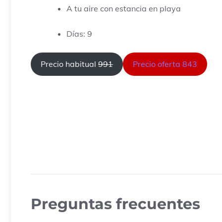
A tu aire con estancia en playa
Días: 9
Precio habitual
991
Precio oferta 843
Preguntas frecuentes