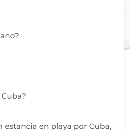
rano
?
r Cuba?
on estancia en playa por Cuba,