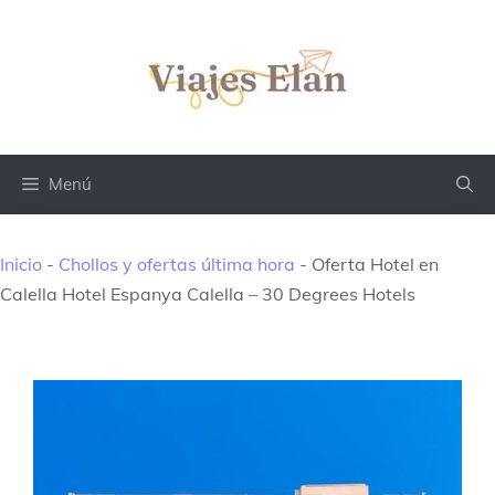
Saltar
al
contenido
Menú
Inicio
-
Chollos y ofertas última hora
-
Oferta Hotel en
Calella Hotel Espanya Calella – 30 Degrees Hotels