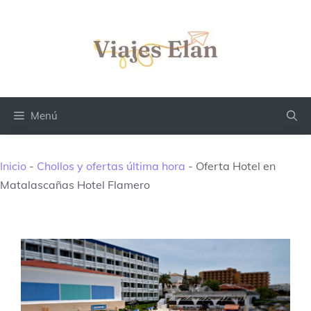
Saltar
al
contenido
Menú
Inicio
-
Chollos y ofertas última hora
-
Oferta Hotel en
Matalascañas Hotel Flamero