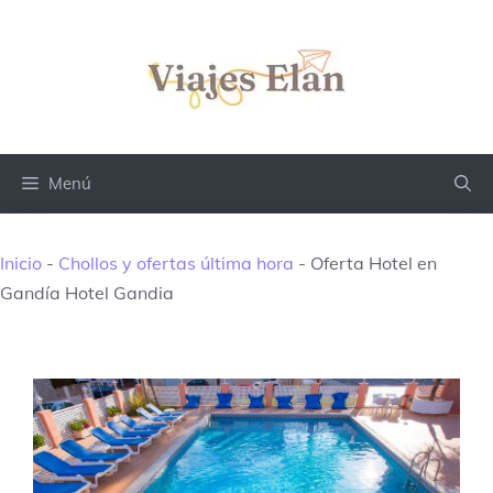
Saltar
al
contenido
Menú
Inicio
-
Chollos y ofertas última hora
-
Oferta Hotel en
Gandía Hotel Gandia