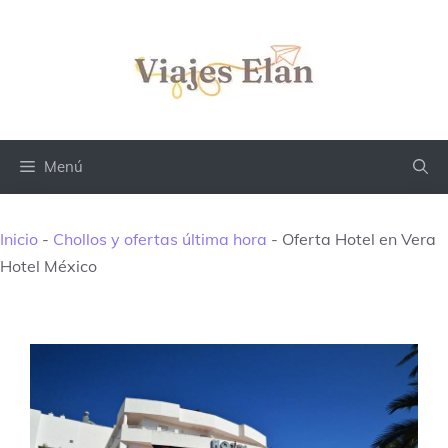
Saltar
al
contenido
Menú
Inicio
-
Chollos y ofertas última hora
-
Oferta Hotel en Vera
Hotel México