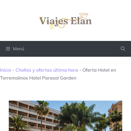
Saltar
al
contenido
Menú
Inicio
-
Chollos y ofertas última hora
-
Oferta Hotel en
Torremolinos Hotel Parasol Garden