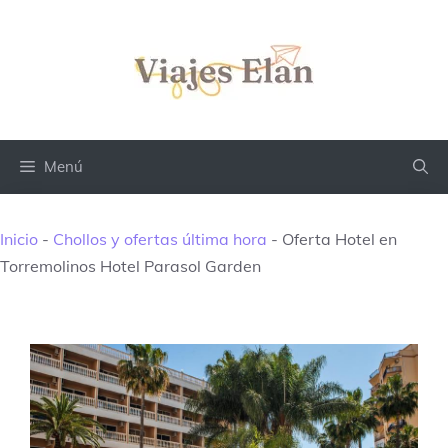
Saltar
al
contenido
Menú
Inicio
-
Chollos y ofertas última hora
-
Oferta Hotel en
Torremolinos Hotel Parasol Garden