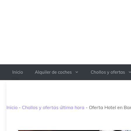
Saltar
al
contenido
Inicio
Alquiler de coches
Chollos y ofertas
Inicio
-
Chollos y ofertas última hora
-
Oferta Hotel en Ba