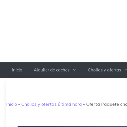
Saltar
al
contenido
Inicio
Alquiler de coches
Chollos y ofertas
Inicio
-
Chollos y ofertas última hora
-
Oferta Paquete chol