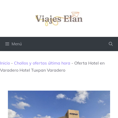
Saltar
al
contenido
Menú
Inicio
-
Chollos y ofertas última hora
-
Oferta Hotel en
Varadero Hotel Tuxpan Varadero