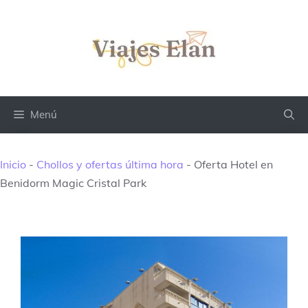
Saltar
al
contenido
Menú
Inicio
-
Chollos y ofertas última hora
-
Oferta Hotel en
Benidorm Magic Cristal Park