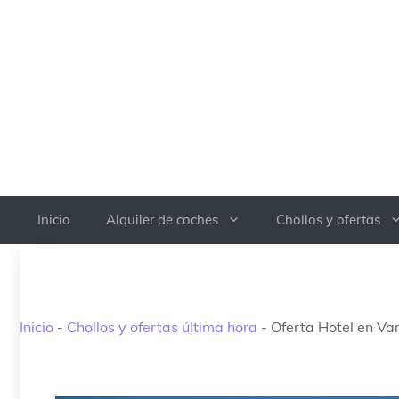
Saltar
al
contenido
Inicio
Alquiler de coches
Chollos y ofertas
Inicio
-
Chollos y ofertas última hora
-
Oferta Hotel en Va