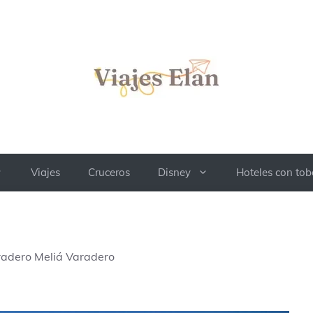
Viajes
Cruceros
Disney
Hoteles con to
radero Meliá Varadero