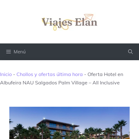
Saltar
al
contenido
Menú
Inicio
-
Chollos y ofertas última hora
-
Oferta Hotel en
Albufeira NAU Salgados Palm Village – All Inclusive