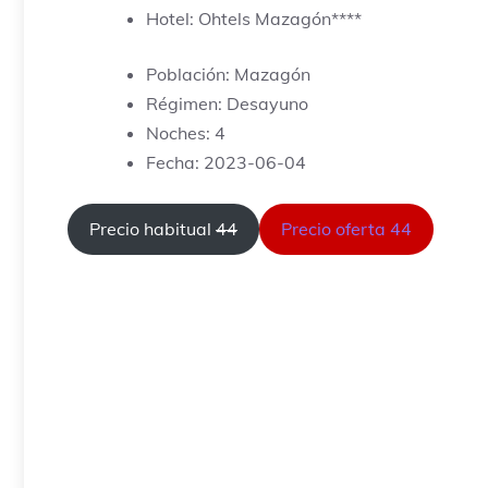
Hotel: Ohtels Mazagón****
Población: Mazagón
Régimen: Desayuno
Noches: 4
Fecha: 2023-06-04
Precio habitual
44
Precio oferta 44