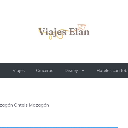
Viajes
Cruceros
Disney
Hoteles con to
azagón Ohtels Mazagón