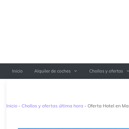
Saltar
al
contenido
Inicio
Alquiler de coches
Chollos y ofertas
Inicio
-
Chollos y ofertas última hora
-
Oferta Hotel en M