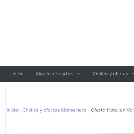
Saltar
al
contenido
Inicio
Alquiler de coches
Chollos y ofertas
Inicio
-
Chollos y ofertas última hora
-
Oferta Hotel en Va