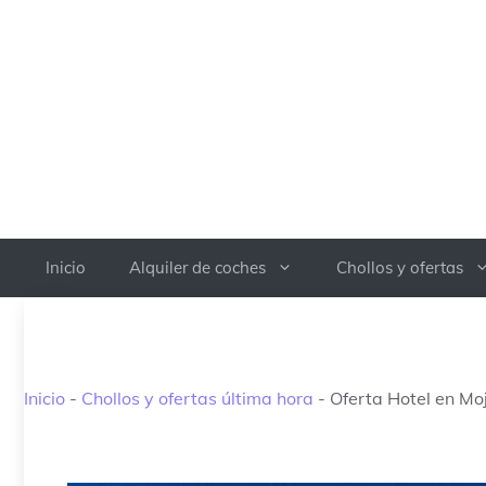
Saltar
al
contenido
Inicio
Alquiler de coches
Chollos y ofertas
Inicio
-
Chollos y ofertas última hora
-
Oferta Hotel en Mo