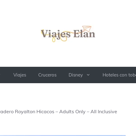
Viajes
Cruceros
Disney
Hoteles con to
adero Royalton Hicacos – Adults Only – All Inclusive