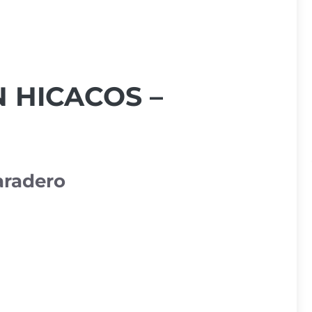
 HICACOS –
aradero