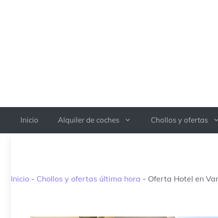
Saltar
al
contenido
Inicio
Alquiler de coches
Chollos y ofertas
Inicio
-
Chollos y ofertas última hora
-
Oferta Hotel en Var