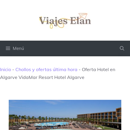
Saltar
al
contenido
Menú
Inicio
-
Chollos y ofertas última hora
-
Oferta Hotel en
Algarve VidaMar Resort Hotel Algarve