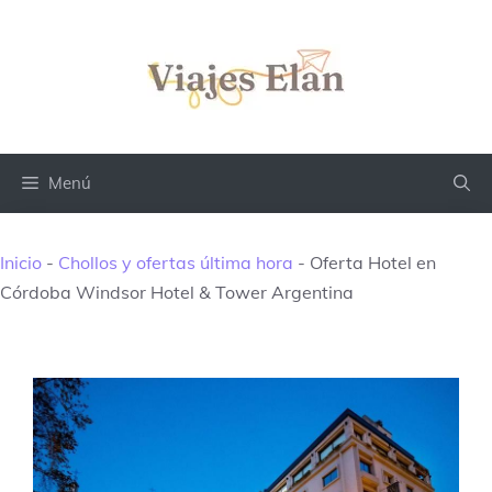
Saltar
al
contenido
Menú
Inicio
-
Chollos y ofertas última hora
-
Oferta Hotel en
Córdoba Windsor Hotel & Tower Argentina