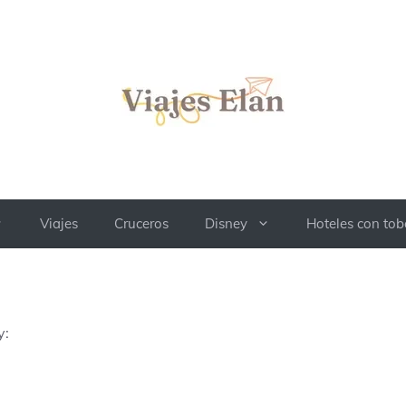
Viajes
Cruceros
Disney
Hoteles con to
y: