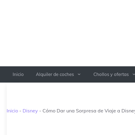
Saltar
al
contenido
Inicio
Alquiler de coches
Chollos y ofertas
Inicio
-
Disney
-
Cómo Dar una Sorpresa de Viaje a Disne