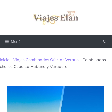
Saltar
al
contenido
Menú
Inicio
-
Viajes Combinados Ofertas Verano
-
Combinados
chollos Cuba La Habana y Varadero