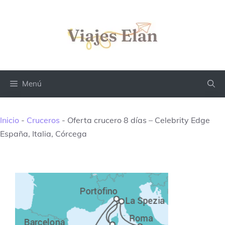
Saltar
al
contenido
Menú
Inicio
-
Cruceros
-
Oferta crucero 8 días – Celebrity Edge
España, Italia, Córcega