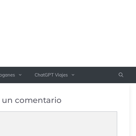
boganes
ChatGPT Viajes
 un comentario
rio