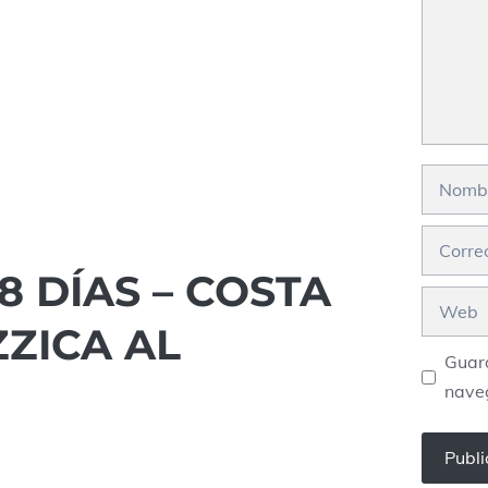
Nombre
Correo
electrón
 DÍAS – COSTA
Web
ZZICA AL
Guard
nave