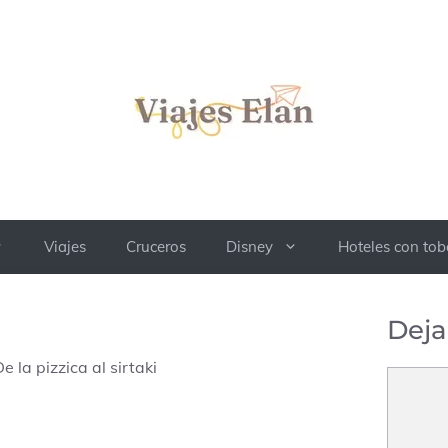
Viajes
Cruceros
Disney
Hoteles con to
Deja
e la pizzica al sirtaki
Comenta