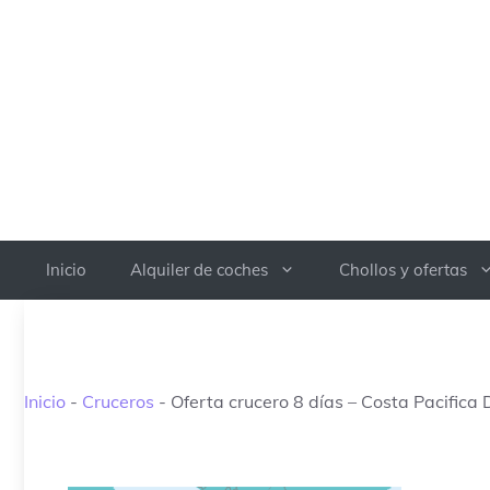
Saltar
al
contenido
Inicio
Alquiler de coches
Chollos y ofertas
Inicio
-
Cruceros
-
Oferta crucero 8 días – Costa Pacifica D