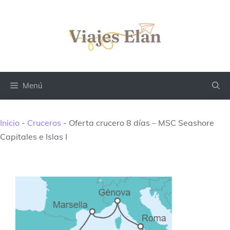
Saltar
al
contenido
Menú
Inicio
-
Cruceros
-
Oferta crucero 8 días – MSC Seashore
Capitales e Islas I