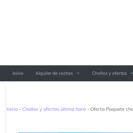
Saltar
al
contenido
Inicio
Alquiler de coches
Chollos y ofertas
Inicio
-
Chollos y ofertas última hora
-
Oferta Paquete cho