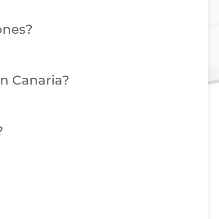
ones?
an Canaria?
?