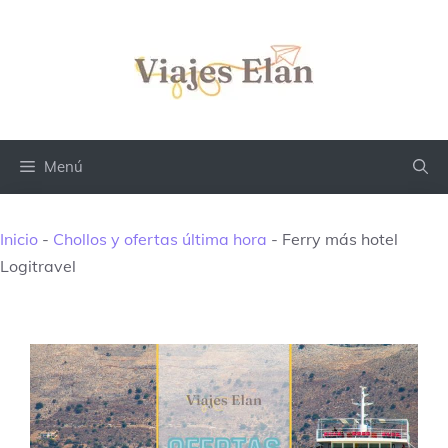
Saltar
al
contenido
Menú
Inicio
-
Chollos y ofertas última hora
-
Ferry más hotel
Logitravel