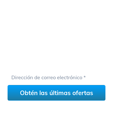
¡Relájate!
Descansa y déjanos hacer el
trabajo duro por ti. Regístrate
para recibir nuestras últimas
ofertas directamente en tu
bandeja de entrada.
Nunca te enviaremos spam ni compartiremos su dirección de
correo electrónico con nadie.
Obtén más información en nuestra página de [link]política de