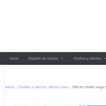
Saltar
al
contenido
Inicio
Alquiler de coches
Chollos y ofertas
Inicio
-
Chollos y ofertas última hora
-
Oferta chollo viaje