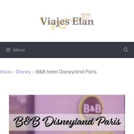
Saltar
al
contenido
Menú
Inicio
-
Disney
-
B&B hotel Disneyland Paris