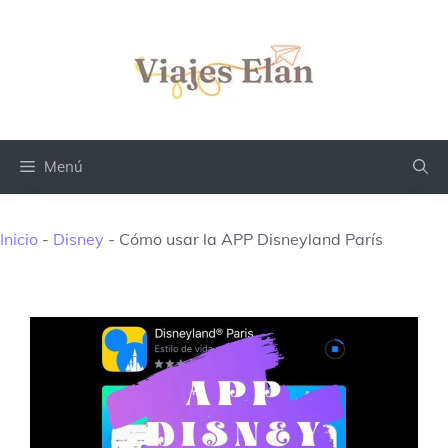
Saltar
al
contenido
Menú
Inicio
-
Disney
-
Cómo usar la APP Disneyland París