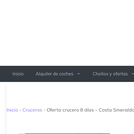
Saltar
al
contenido
Inicio
Alquiler de coches
Chollos y ofertas
Inicio
-
Cruceros
-
Oferta crucero 8 días – Costa Smeralda 