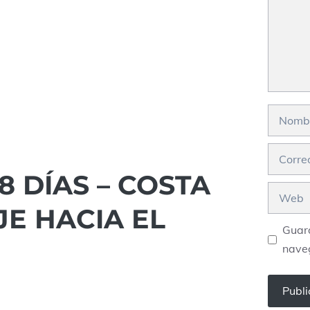
Nombre
Correo
electrón
 DÍAS – COSTA
Web
E HACIA EL
Guard
nave