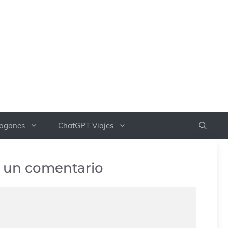
boganes
ChatGPT Viajes
 un comentario
rio